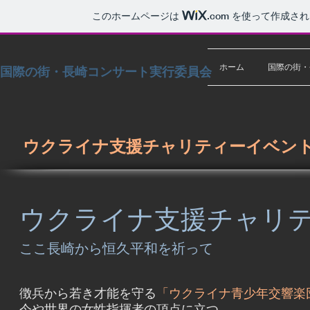
このホームページは
.com
を使って作成され
ホーム
国際の街・
国際の街・長崎コンサート実行委員会
ウクライナ支援チャリティーイベン
ウクライナ支援チャリ
ここ長崎から恒久平和を祈って
徴兵から若き才能を守る
「ウクライナ青少年交響楽
今や世界の女性指揮者の頂点に立つ