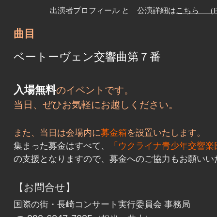
出演者プロフィール と 公演詳細は
こちら
（P
曲目
ベートーヴェン交響曲第７番
入場無料
のイベントです。
当日、ぜひお気軽にお越しください。
また、当日は会場内に
募金箱
を設置いたします。
集まった募金はすべて、
「ウクライナ青少年交響楽
の支援となりますので、募金へのご協力もお願いい
【お問合せ】
国際の街・長崎コンサート実行委員会 事務局